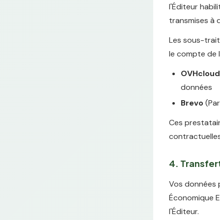
l'Éditeur habil
transmises à d
Les sous-trai
le compte de l
OVHcloud
données
Brevo
(Par
Ces prestatair
contractuelle
4. Transfe
Vos données p
Économique Eu
l'Éditeur.