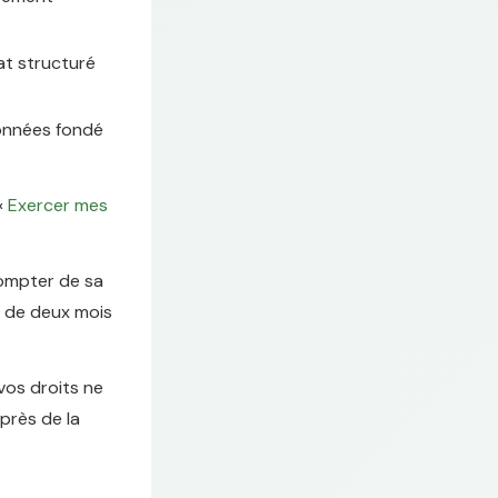
at structuré
données fondé
«
Exercer mes
compter de sa
é de deux mois
vos droits ne
près de la