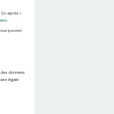
 (ci-après «
ales
.
 vous pouvez
er des données
base légale