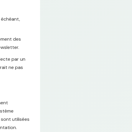
s échéant,
itement des
ewsletter.
lecte par un
rait ne pas
ment
système
sont utilisées
ntation.