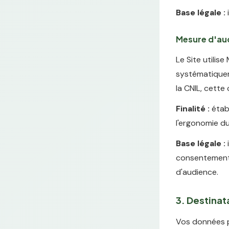
Base légale :
i
Mesure d'au
Le Site utili
systématiquem
la CNIL, cette
Finalité :
établ
l'ergonomie du
Base légale :
consentement a
d'audience.
3. Destina
Vos données p