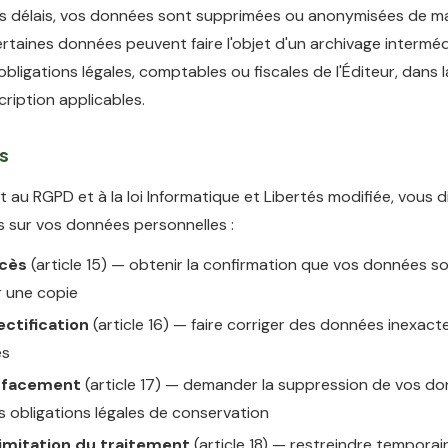
ces délais, vos données sont supprimées ou anonymisées de m
Certaines données peuvent faire l'objet d'un archivage intermé
 obligations légales, comptables ou fiscales de l'Éditeur, dans l
cription applicables.
ts
au RGPD et à la loi Informatique et Libertés modifiée, vous 
s sur vos données personnelles :
ccès
(article 15) — obtenir la confirmation que vos données so
r une copie
ectification
(article 16) — faire corriger des données inexact
es
'effacement
(article 17) — demander la suppression de vos do
s obligations légales de conservation
 limitation du traitement
(article 18) — restreindre tempora