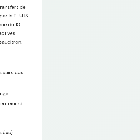
transfert de
 par le EU-US
nne du 10
activés
eaucitron.
ssaire aux
ange
nsentement
sées)