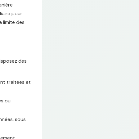
anière
diaire pour
a limite des
disposez des
nt traitées et
es ou
nnées, sous
irement