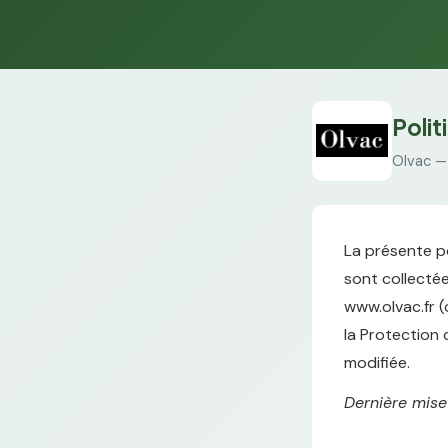
Polit
Olvac 
La présente po
sont collectées
www.olvac.fr (
la Protection 
modifiée.
Dernière mise 