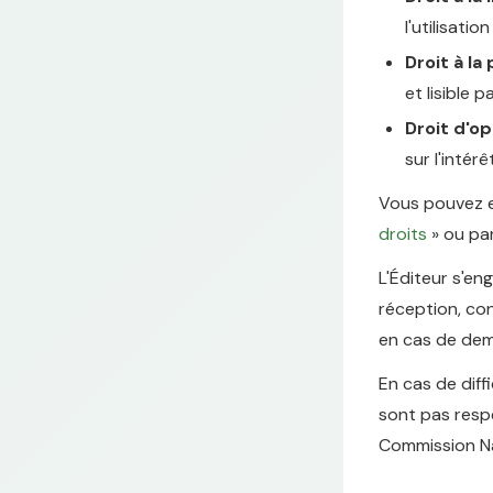
l'utilisati
Droit à la 
et lisible 
Droit d'o
sur l'intér
Vous pouvez e
droits
» ou par
L'Éditeur s'e
réception, con
en cas de dem
En cas de diff
sont pas respe
Commission Na