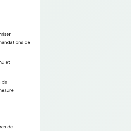
miser
mmandations de
nu et
n de
 mesure
nes de