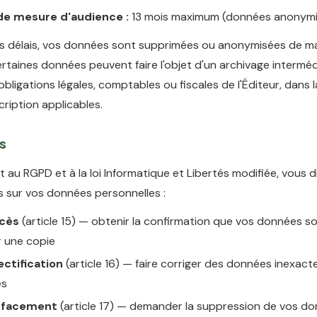
e mesure d'audience :
13 mois maximum (données anonymi
ces délais, vos données sont supprimées ou anonymisées de m
Certaines données peuvent faire l'objet d'un archivage intermé
 obligations légales, comptables ou fiscales de l'Éditeur, dans l
cription applicables.
ts
au RGPD et à la loi Informatique et Libertés modifiée, vous 
s sur vos données personnelles :
ccès
(article 15) — obtenir la confirmation que vos données so
r une copie
ectification
(article 16) — faire corriger des données inexact
es
'effacement
(article 17) — demander la suppression de vos do