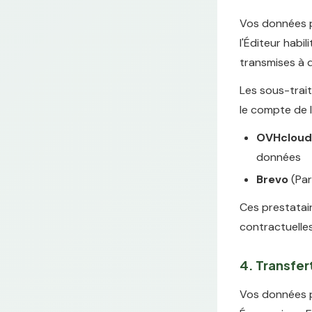
Vos données p
l'Éditeur habil
transmises à d
Les sous-trai
le compte de l
OVHcloud
données
Brevo
(Par
Ces prestatair
contractuelle
4. Transfe
Vos données p