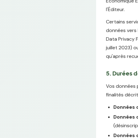
Économique Eu
l'Éditeur.
Certains servi
données vers 
Data Privacy 
juillet 2023) 
qu'après recue
5. Durées 
Vos données p
finalités décri
Données d
Données d'
(désinscrip
Données d