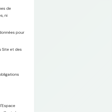
nes de
s, ni
 données pour
 Site et des
s
obligations
 l'Espace