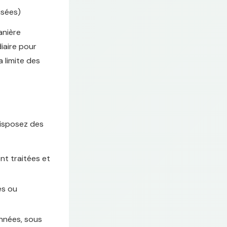
sées)
anière
diaire pour
a limite des
disposez des
nt traitées et
es ou
nnées, sous