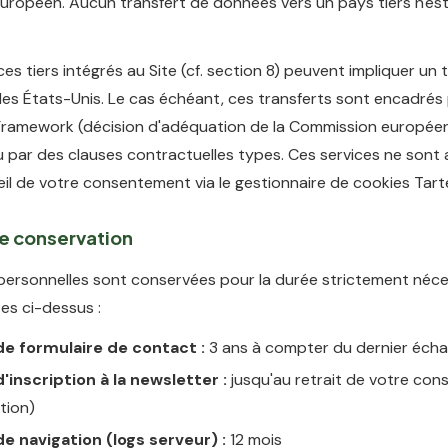
ropéen. Aucun transfert de données vers un pays tiers n'est
ces tiers intégrés au Site (cf. section 8) peuvent impliquer un 
les États-Unis. Le cas échéant, ces transferts sont encadrés
Framework (décision d'adéquation de la Commission europée
ou par des clauses contractuelles types. Ces services ne sont 
il de votre consentement via le gestionnaire de cookies Tart
de conservation
ersonnelles sont conservées pour la durée strictement néce
tes ci-dessus :
e formulaire de contact :
3 ans à compter du dernier éch
inscription à la newsletter :
jusqu'au retrait de votre co
tion)
e navigation (logs serveur) :
12 mois