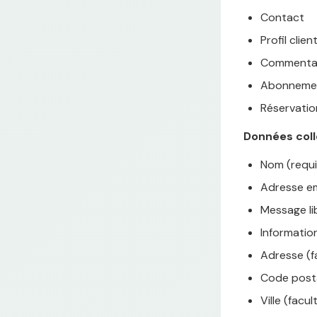
Contact
Profil clien
Commenta
Abonnemen
Réservatio
Données coll
Nom (requi
Adresse em
Message li
Information
Adresse (fa
Code postal
Ville (facul