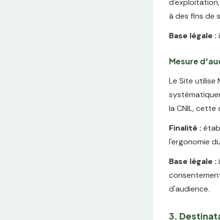
d'exploitation
à des fins de 
Base légale :
i
Mesure d'au
Le Site utili
systématiquem
la CNIL, cette
Finalité :
établ
l'ergonomie du
Base légale :
consentement a
d'audience.
3. Destina