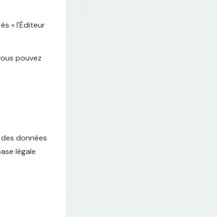
s « l'Éditeur
 vous pouvez
er des données
base légale