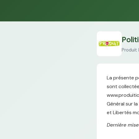
Polit
Produit 
La présente po
sont collectées
www.produitici
Général sur la
et Libertés mo
Dernière mise 