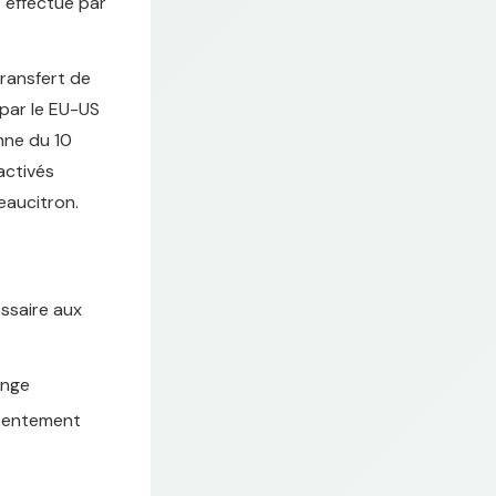
 effectué par
transfert de
 par le EU-US
nne du 10
activés
eaucitron.
ssaire aux
ange
nsentement