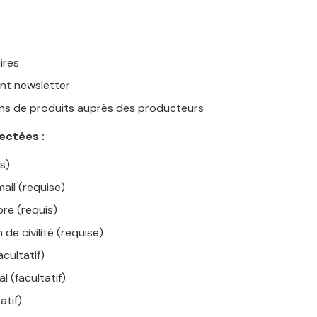
t
ires
t newsletter
ns de produits auprès des producteurs
ectées :
s)
ail (requise)
bre (requis)
 de civilité (requise)
cultatif)
 (facultatif)
tatif)