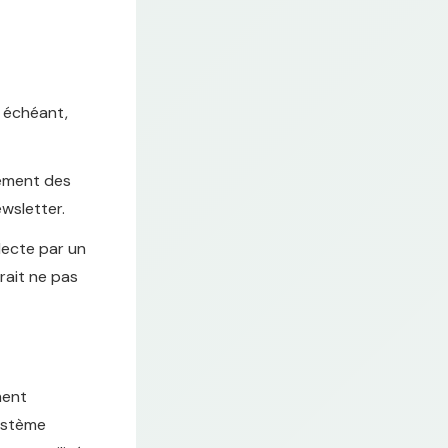
s échéant,
itement des
ewsletter.
lecte par un
rait ne pas
ment
système