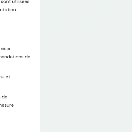
sont utilisées
ntation.
miser
mmandations de
nu et
n de
 mesure