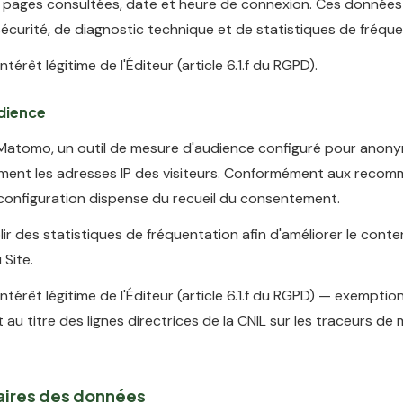
, pages consultées, date et heure de connexion. Ces données 
sécurité, de diagnostic technique et de statistiques de fréque
ntérêt légitime de l'Éditeur (article 6.1.f du RGPD).
dience
se Matomo, un outil de mesure d'audience configuré pour anony
ent les adresses IP des visiteurs. Conformément aux reco
 configuration dispense du recueil du consentement.
ir des statistiques de fréquentation afin d'améliorer le conte
 Site.
intérêt légitime de l'Éditeur (article 6.1.f du RGPD) — exemptio
u titre des lignes directrices de la CNIL sur les traceurs de
taires des données