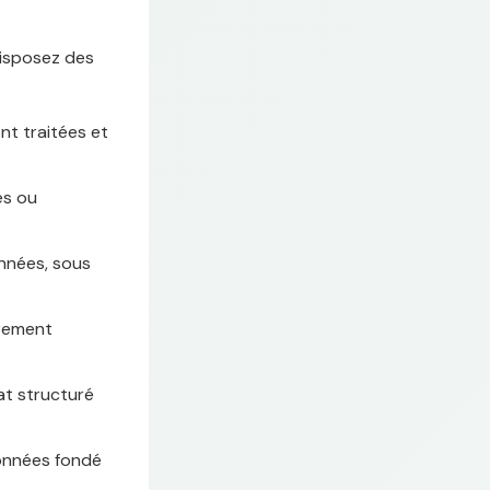
disposez des
nt traitées et
es ou
nnées, sous
irement
at structuré
données fondé