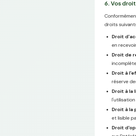
6. Vos droi
Conformément 
droits suivant
Droit d'a
en recevoi
Droit de r
incomplèt
Droit à l
réserve de
Droit à la
l'utilisati
Droit à la 
et lisible 
Droit d'o