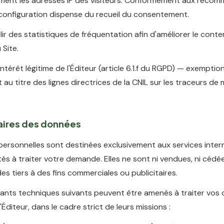
ent les adresses IP des visiteurs. Conformément aux reco
 configuration dispense du recueil du consentement.
ir des statistiques de fréquentation afin d'améliorer le conte
 Site.
intérêt légitime de l'Éditeur (article 6.1.f du RGPD) — exemptio
u titre des lignes directrices de la CNIL sur les traceurs de
taires des données
ersonnelles sont destinées exclusivement aux services inter
ités à traiter votre demande. Elles ne sont ni vendues, ni cédée
es tiers à des fins commerciales ou publicitaires.
tants techniques suivants peuvent être amenés à traiter vos
'Éditeur, dans le cadre strict de leurs missions :