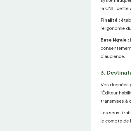
systématiquem
la CNIL, cette
Finalité :
établ
l'ergonomie du
Base légale :
consentement a
d'audience.
3. Destina
Vos données p
l'Éditeur habil
transmises à d
Les sous-trai
le compte de l