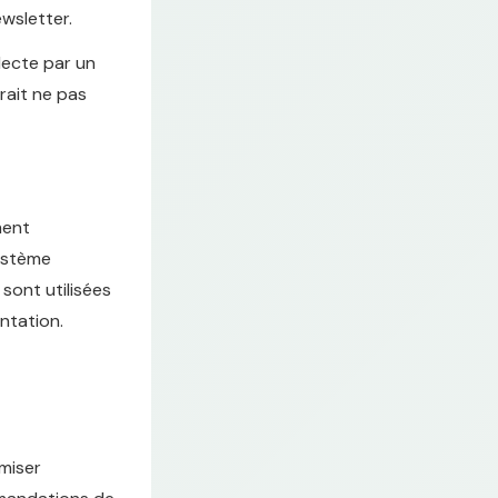
ewsletter.
lecte par un
rait ne pas
ment
système
sont utilisées
ntation.
miser