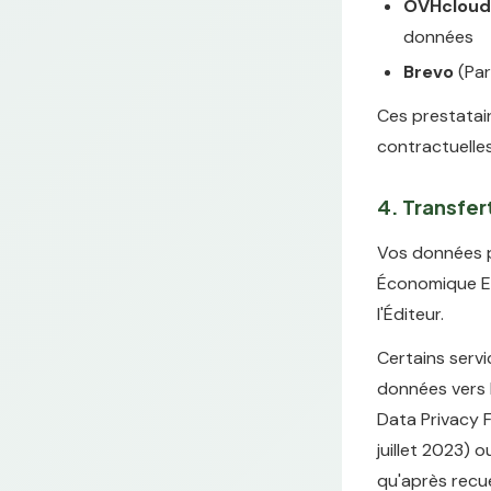
OVHcloud
données
Brevo
(Par
Ces prestatair
contractuelle
4. Transfe
Vos données p
Économique Eu
l'Éditeur.
Certains servi
données vers 
Data Privacy 
juillet 2023) 
qu'après recue