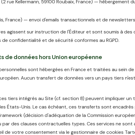
(2 rue Kellermann, 59100 Roubaix, France) — hébergement du
is, France) — envoi d'emails transactionnels et de newsletter
es agissent sur instruction de l'Éditeur et sont soumis à des 
s de confidentialité et de sécurité conformes au RGPD.
rts de données hors Union européenne
ersonnelles sont hébergées en France et traitées au sein de
ropéen. Aucun transfert de données vers un pays tiers n'est
ces tiers intégrés au Site (cf. section 8) peuvent impliquer un 
les États-Unis. Le cas échéant, ces transferts sont encadrés
Framework (décision d'adéquation de la Commission europée
ou par des clauses contractuelles types. Ces services ne sont 
il de votre consentement via le gestionnaire de cookies Tart