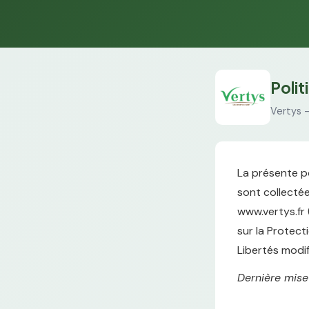
Polit
Vertys
La présente po
sont collectées
www.vertys.fr 
sur la Protect
Libertés modif
Dernière mise 