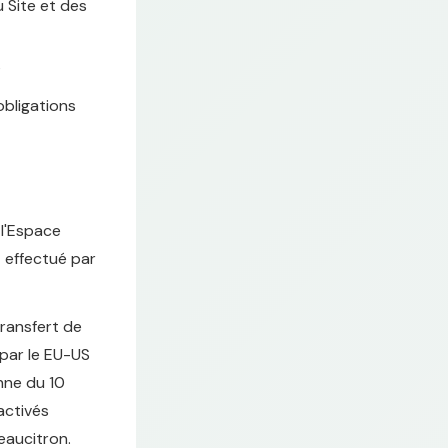
 Site et des
s
obligations
 l'Espace
 effectué par
transfert de
 par le EU-US
nne du 10
activés
eaucitron.