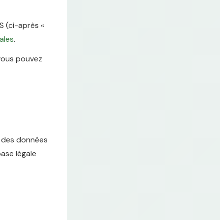
S (ci-après «
ales
.
 vous pouvez
er des données
base légale