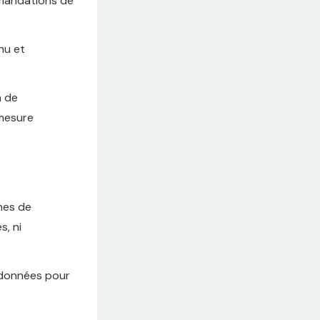
mmandations de
nu et
n de
 mesure
nes de
s, ni
 données pour