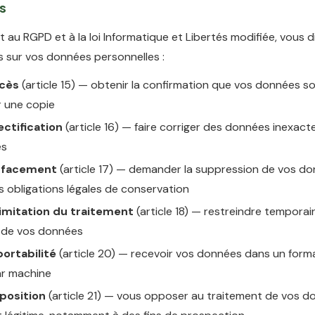
ts
au RGPD et à la loi Informatique et Libertés modifiée, vous 
s sur vos données personnelles :
ccès
(article 15) — obtenir la confirmation que vos données so
r une copie
ectification
(article 16) — faire corriger des données inexact
es
'effacement
(article 17) — demander la suppression de vos do
s obligations légales de conservation
 limitation du traitement
(article 18) — restreindre tempora
on de vos données
portabilité
(article 20) — recevoir vos données dans un form
par machine
pposition
(article 21) — vous opposer au traitement de vos 