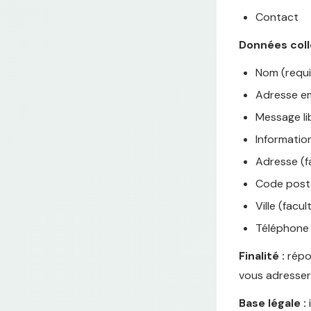
Contact
Données coll
Nom (requi
Adresse em
Message li
Information
Adresse (fa
Code postal
Ville (facul
Téléphone (
Finalité :
répon
vous adresser
Base légale :
i