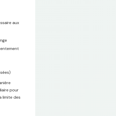
ssaire aux
ange
nsentement
sées)
anière
diaire pour
a limite des