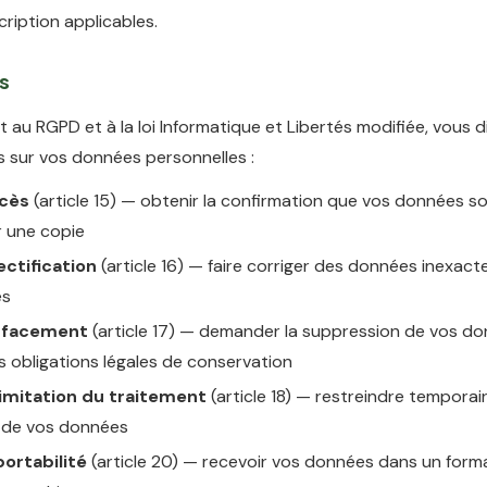
cription applicables.
ts
au RGPD et à la loi Informatique et Libertés modifiée, vous 
s sur vos données personnelles :
ccès
(article 15) — obtenir la confirmation que vos données so
r une copie
ectification
(article 16) — faire corriger des données inexact
es
'effacement
(article 17) — demander la suppression de vos do
s obligations légales de conservation
 limitation du traitement
(article 18) — restreindre tempora
on de vos données
portabilité
(article 20) — recevoir vos données dans un form