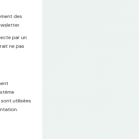
itement des
ewsletter.
lecte par un
rait ne pas
ment
système
sont utilisées
ntation.