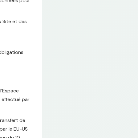
 données pour
 Site et des
s
obligations
 l'Espace
 effectué par
transfert de
 par le EU-US
nne du 10