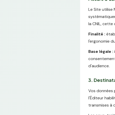
Le Site utili
systématiquem
la CNIL, cette
Finalité :
établ
l'ergonomie du
Base légale :
consentement a
d'audience.
3. Destina
Vos données p
l'Éditeur habil
transmises à d