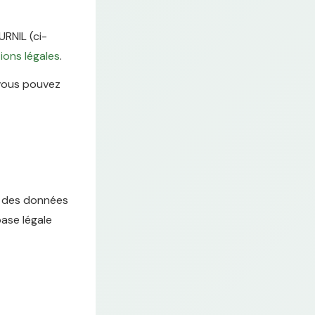
RNIL (ci-
ions légales
.
 vous pouvez
er des données
base légale