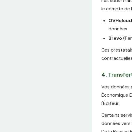
Les sous-trai
le compte de l
OVHcloud
données
Brevo
(Par
Ces prestatair
contractuelle
4. Transfe
Vos données p
Économique Eu
l'Éditeur.
Certains servi
données vers 
Data Privacy 