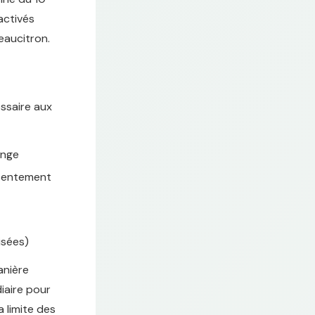
activés
eaucitron.
ssaire aux
ange
nsentement
sées)
anière
diaire pour
a limite des