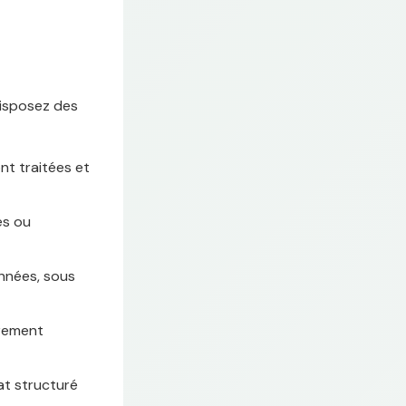
disposez des
nt traitées et
es ou
nnées, sous
irement
at structuré