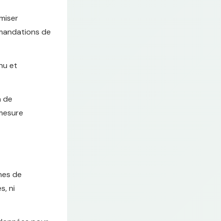
miser
mmandations de
nu et
n de
 mesure
nes de
s, ni