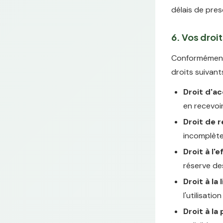
délais de pres
6. Vos droi
Conformément 
droits suivant
Droit d'a
en recevoi
Droit de r
incomplèt
Droit à l
réserve de
Droit à la
l'utilisati
Droit à la 