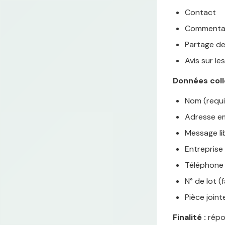
Contact
Commenta
Partage de
Avis sur le
Données coll
Nom (requi
Adresse em
Message li
Entreprise 
Téléphone (
N° de lot (f
Pièce joint
Finalité :
répon