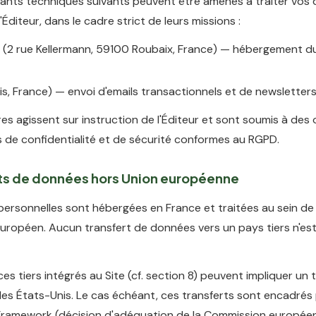
tants techniques suivants peuvent être amenés à traiter vos
'Éditeur, dans le cadre strict de leurs missions :
(2 rue Kellermann, 59100 Roubaix, France) — hébergement du
is, France) — envoi d'emails transactionnels et de newsletter
es agissent sur instruction de l'Éditeur et sont soumis à des 
s de confidentialité et de sécurité conformes au RGPD.
rts de données hors Union européenne
ersonnelles sont hébergées en France et traitées au sein de
ropéen. Aucun transfert de données vers un pays tiers n'est
ces tiers intégrés au Site (cf. section 8) peuvent impliquer un 
les États-Unis. Le cas échéant, ces transferts sont encadrés
Framework (décision d'adéquation de la Commission europée