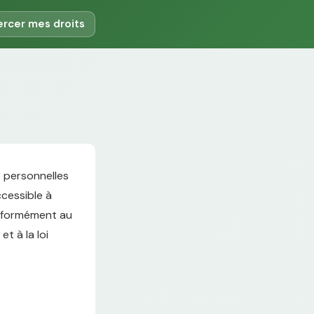
ercer mes droits
s personnelles
ccessible à
conformément au
t à la loi