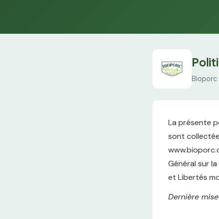
Polit
Bioporc
La présente po
sont collectées
www.bioporc.co
Général sur la
et Libertés mo
Dernière mise 