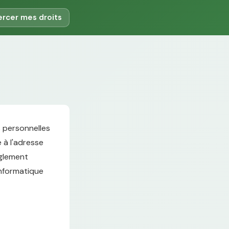
ercer mes droits
s personnelles
e à l'adresse
èglement
Informatique