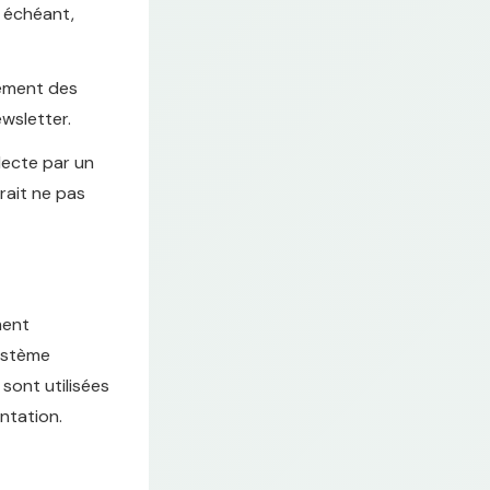
s échéant,
itement des
ewsletter.
lecte par un
rait ne pas
ment
système
sont utilisées
ntation.