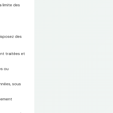
a limite des
disposez des
nt traitées et
es ou
nnées, sous
irement