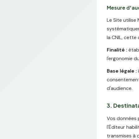
Mesure d'au
Le Site utili
systématiquem
la CNIL, cette
Finalité :
établ
l'ergonomie du
Base légale :
consentement a
d'audience.
3. Destina
Vos données p
l'Éditeur habil
transmises à d