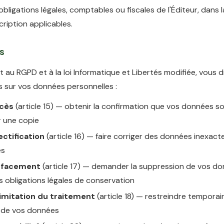
 obligations légales, comptables ou fiscales de l'Éditeur, dans l
cription applicables.
ts
au RGPD et à la loi Informatique et Libertés modifiée, vous 
s sur vos données personnelles :
ccès
(article 15) — obtenir la confirmation que vos données so
r une copie
ectification
(article 16) — faire corriger des données inexact
es
'effacement
(article 17) — demander la suppression de vos do
s obligations légales de conservation
 limitation du traitement
(article 18) — restreindre tempora
on de vos données