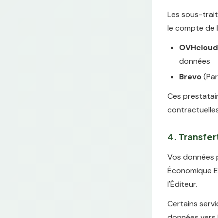
Les sous-trai
le compte de l
OVHcloud
données
Brevo
(Par
Ces prestatair
contractuelle
4. Transfe
Vos données p
Économique Eu
l'Éditeur.
Certains servi
données vers 