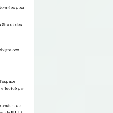
 données pour
 Site et des
s
obligations
 l'Espace
 effectué par
transfert de
 par le EU-US