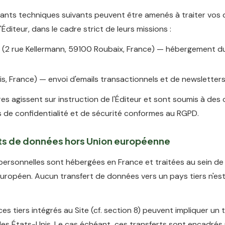
tants techniques suivants peuvent être amenés à traiter vos
'Éditeur, dans le cadre strict de leurs missions :
(2 rue Kellermann, 59100 Roubaix, France) — hébergement du
is, France) — envoi d'emails transactionnels et de newsletter
es agissent sur instruction de l'Éditeur et sont soumis à des 
s de confidentialité et de sécurité conformes au RGPD.
rts de données hors Union européenne
ersonnelles sont hébergées en France et traitées au sein de
ropéen. Aucun transfert de données vers un pays tiers n'est
ces tiers intégrés au Site (cf. section 8) peuvent impliquer un 
les États-Unis. Le cas échéant, ces transferts sont encadrés