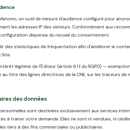
dience
se Matomo, un outil de mesure d'audience configuré pour anony
ent les adresses IP des visiteurs. Conformément aux reco
 configuration dispense du recueil du consentement.
ir des statistiques de fréquentation afin d'améliorer le conte
 Site.
intérêt légitime de l'Éditeur (article 6.1.f du RGPD) — exemptio
u titre des lignes directrices de la CNIL sur les traceurs de
taires des données
ersonnelles sont destinées exclusivement aux services inter
ités à traiter votre demande. Elles ne sont ni vendues, ni cédée
es tiers à des fins commerciales ou publicitaires.