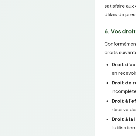
satisfaire aux
délais de pres
6. Vos droi
Conformément 
droits suivant
Droit d'a
en recevoi
Droit de r
incomplèt
Droit à l
réserve de
Droit à la
l'utilisati