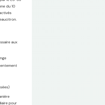
nne du 10
activés
eaucitron.
ssaire aux
ange
nsentement
sées)
anière
diaire pour