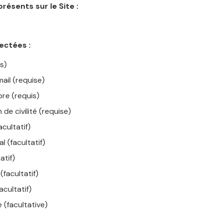
résents sur le Site :
ectées :
s)
ail (requise)
bre (requis)
 de civilité (requise)
cultatif)
 (facultatif)
tatif)
facultatif)
acultatif)
e (facultative)