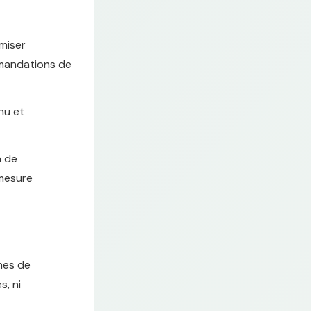
miser
mmandations de
nu et
n de
 mesure
nes de
s, ni