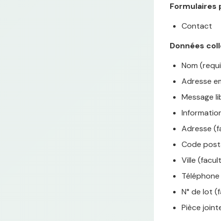
Formulaires p
Contact
Données coll
Nom (requi
Adresse em
Message li
Information
Adresse (fa
Code postal
Ville (facul
Téléphone (
N° de lot (f
Pièce joint