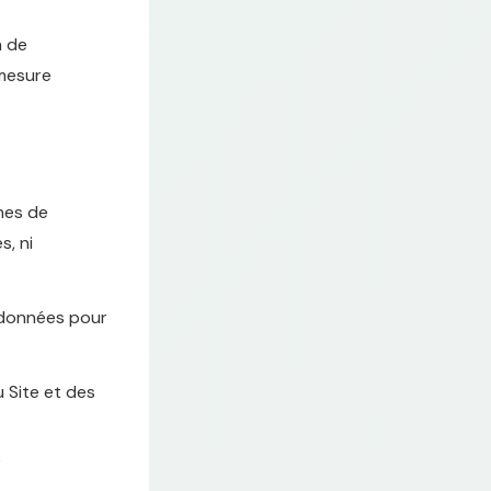
n de
 mesure
nes de
s, ni
 données pour
 Site et des
s