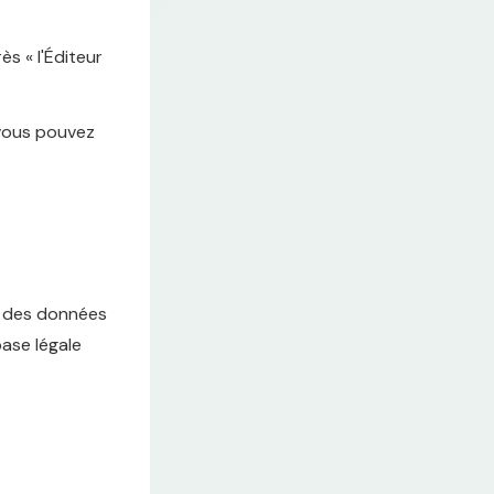
s « l'Éditeur
 vous pouvez
er des données
base légale