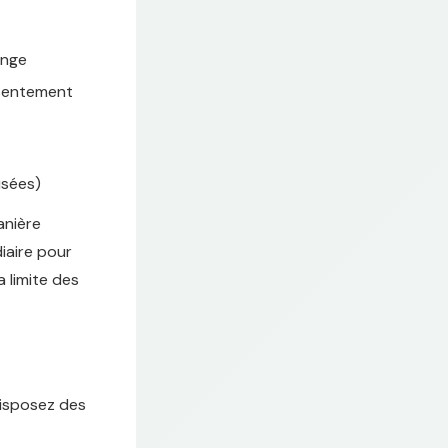
ange
nsentement
sées)
anière
diaire pour
a limite des
disposez des