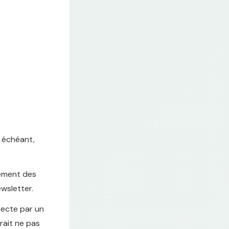
s échéant,
itement des
ewsletter.
lecte par un
rait ne pas