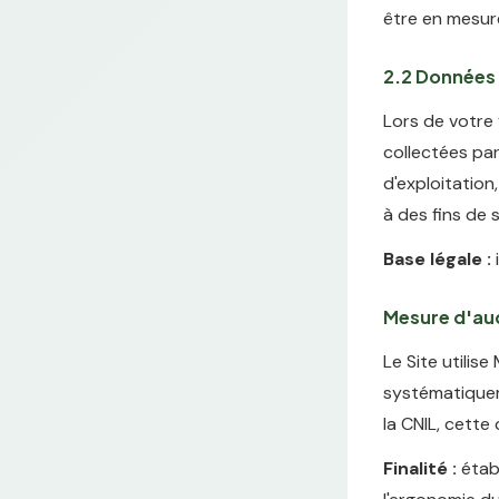
être en mesur
2.2 Données 
Lors de votre
collectées par
d'exploitation
à des fins de 
Base légale :
i
Mesure d'au
Le Site utili
systématiquem
la CNIL, cette
Finalité :
établ