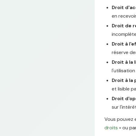
Droit d'a
en recevoi
Droit de r
incomplèt
Droit à l
réserve de
Droit à la
l'utilisati
Droit à la 
et lisible 
Droit d'o
sur l'intér
Vous pouvez e
droits
» ou par