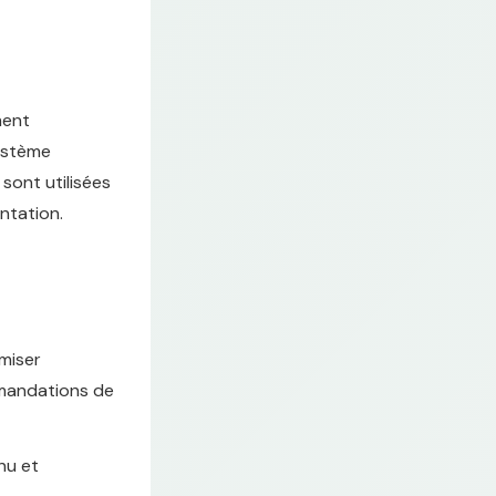
ment
système
sont utilisées
ntation.
miser
mmandations de
nu et