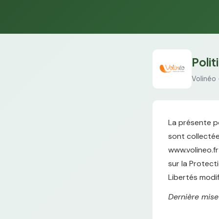
Polit
Volinéo
La présente po
sont collectées
www.volineo.fr
sur la Protect
Libertés modif
Dernière mise 