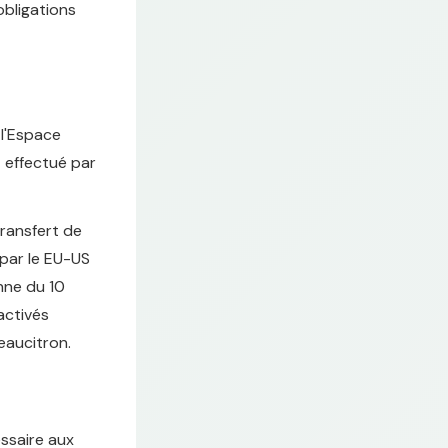
obligations
 l'Espace
 effectué par
transfert de
 par le EU-US
nne du 10
activés
eaucitron.
ssaire aux