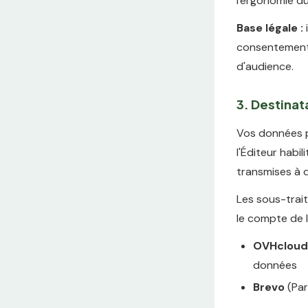
l'ergonomie du
Base légale :
consentement a
d'audience.
3. Destina
Vos données p
l'Éditeur habil
transmises à d
Les sous-trai
le compte de l
OVHcloud
données
Brevo
(Par