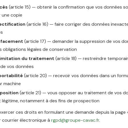
ccès
(article 15) — obtenir la confirmation que vos données so
r une copie
ectification
(article 16) — faire corriger des données inexact
es
'effacement
(article 17) — demander la suppression de vos do
s obligations légales de conservation
 limitation du traitement
(article 18) — restreindre tempora
on de vos données
portabilité
(article 20) — recevoir vos données dans un form
par machine
pposition
(article 21) — vous opposer au traitement de vos 
êt légitime, notamment à des fins de prospection
xercer ces droits en formulant une demande depuis la page 
 courrier électronique à
rgpd@groupe-cavac.fr
.