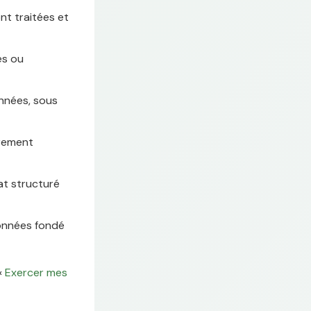
nt traitées et
es ou
nnées, sous
irement
at structuré
données fondé
«
Exercer mes