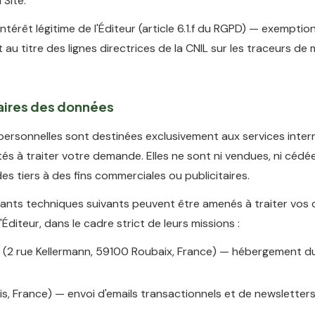
 Site.
intérêt légitime de l'Éditeur (article 6.1.f du RGPD) — exemptio
u titre des lignes directrices de la CNIL sur les traceurs de
taires des données
ersonnelles sont destinées exclusivement aux services inter
ités à traiter votre demande. Elles ne sont ni vendues, ni cédée
es tiers à des fins commerciales ou publicitaires.
tants techniques suivants peuvent être amenés à traiter vos
'Éditeur, dans le cadre strict de leurs missions :
(2 rue Kellermann, 59100 Roubaix, France) — hébergement du
is, France) — envoi d'emails transactionnels et de newsletter